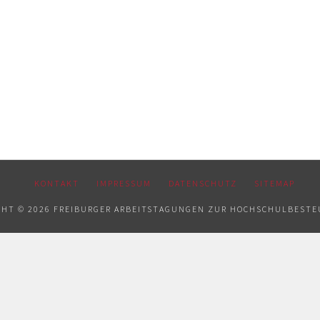
KONTAKT
IMPRESSUM
DATENSCHUTZ
SITEMAP
GHT © 2026 FREIBURGER ARBEITSTAGUNGEN ZUR HOCHSCHULBEST