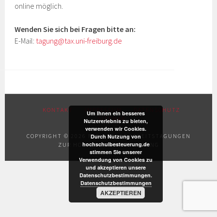
online möglich.
Wenden Sie sich bei Fragen bitte an:
E-Mail:
tagung@tax.uni-freiburg.de
KONTAKT
IMPRESSUM
DATENSCHUTZ
Um Ihnen ein besseres
SITEMAP
Nutzererlebnis zu bieten,
verwenden wir Cookies.
COPYRIGHT © 2026 FREIBURGER ARBEITSTAGUNGEN
Durch Nutzung von
hochschulbesteuerung.de
ZUR HOCHSCHULBESTEUERUNG
stimmen Sie unserer
Verwendung von Cookies zu
und akzeptieren unsere
Datenschutzbestimmungen.
Datenschutzbestimmungen
AKZEPTIEREN